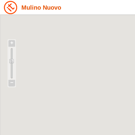
Mulino Nuovo
+
−