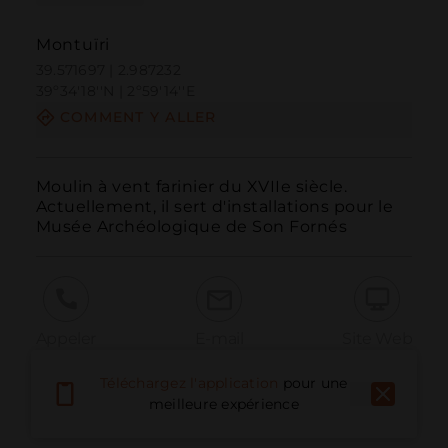
Montuïri
39.571697 | 2.987232
39º34'18''N | 2º59'14''E
COMMENT Y ALLER
Moulin à vent farinier du XVIIe siècle. 
Actuellement, il sert d'installations pour le 
Musée Archéologique de Son Fornés
Appeler
E-mail
Site Web
Téléchargez l'application
pour une
meilleure expérience
Signaler un problème