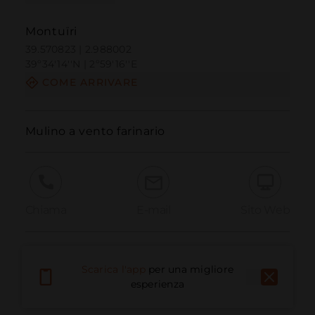
Montuïri
39.570823 | 2.988002
39º34'14''N | 2º59'16''E
COME ARRIVARE
Mulino a vento farinario
Chiama
E-mail
Sito Web
Segnala problema
Scarica l'app
per una migliore
esperienza