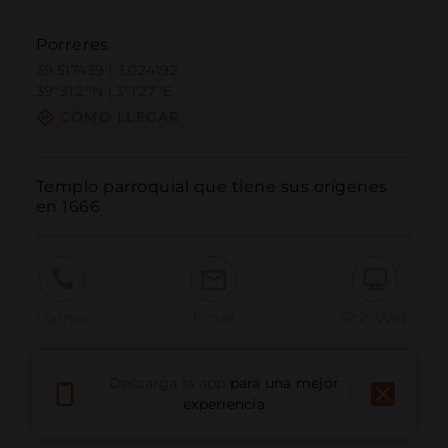
Porreres
39.517439 | 3.024192
39º31'2''N | 3º1'27''E
CÓMO LLEGAR
Templo parroquial que tiene sus orígenes 
en 1666
Llamar
Email
Sitio Web
Descarga la app
para una mejor
Informar problema
experiencia