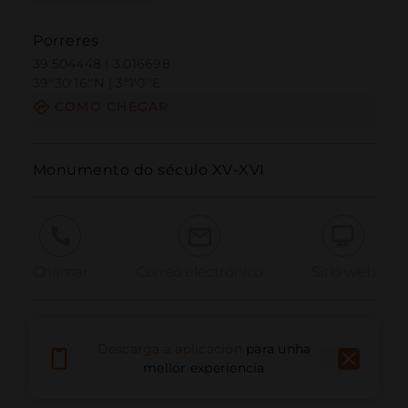
Porreres
39.504448 | 3.016698
39º30'16''N | 3º1'0''E
COMO CHEGAR
Monumento do século XV-XVI
Chamar
Correo electrónico
Sitio web
Informar dun problema
Descarga a aplicación
para unha
mellor experiencia