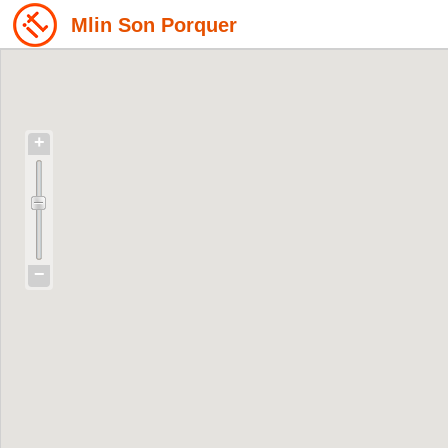
Mlin Son Porquer
+
−