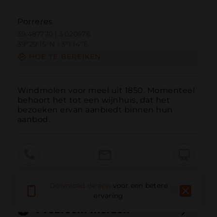
Porreres
39.487770 | 3.020676
39º29'15''N | 3º1'14''E
HOE TE BEREIKEN
Windmolen voor meel uit 1850. Momenteel 
behoort het tot een wijnhuis, dat het 
bezoeken ervan aanbiedt binnen hun 
aanbod.
Bellen
E-mail
Website
Download de app
voor een betere
ervaring
Probleem melden