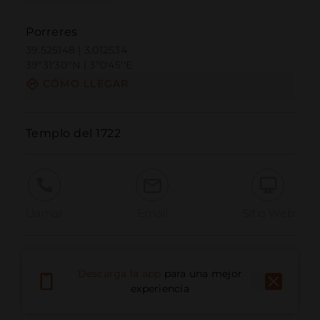
Porreres
39.525148 | 3.012534
39º31'30''N | 3º0'45''E
CÓMO LLEGAR
Templo del 1722
Llamar
Email
Sitio Web
Informar problema
Descarga la app
para una mejor
experiencia