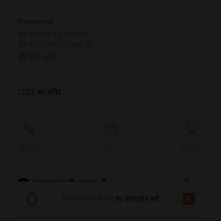
Porreres
39.525148 | 3.012534
39º31'30''N | 3º0'45''E
कैसे पहुंचें
1722 का मंदिर
बुलाना
ईमेल
वेबसाइट
समस्या की सूचना दें
बेहतर अनुभव के लिए
ऐप डाउनलोड करें