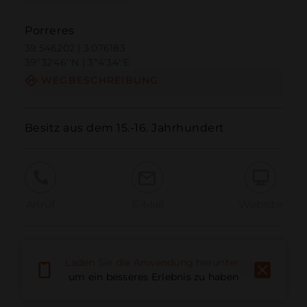
Porreres
39.546202 | 3.076183
39º32'46''N | 3º4'34''E
WEGBESCHREIBUNG
Besitz aus dem 15.-16. Jahrhundert
Anruf
E-Mail
Website
Problem melden
Laden Sie die Anwendung herunter,
um ein besseres Erlebnis zu haben