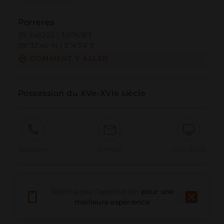
Porreres
39.546202 | 3.076183
39º32'46''N | 3º4'34''E
COMMENT Y ALLER
Possession du XVe-XVIe siècle
Appeler
E-mail
Site Web
Signaler un problème
Téléchargez l'application
pour une
meilleure expérience