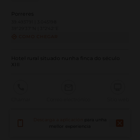
Porreres
39.493791 | 3.045198
39º29'37''N | 3º2'42''E
COMO CHEGAR
Hotel rural situado nunha finca do século 
XIII
Chamar
Correo electrónico
Sitio web
Descarga a aplicación
para unha
Informar dun problema
mellor experiencia