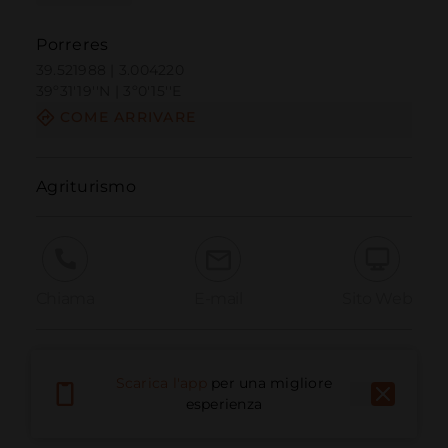
Porreres
39.521988 | 3.004220
39º31'19''N | 3º0'15''E
COME ARRIVARE
Agriturismo
Chiama
E-mail
Sito Web
Segnala problema
Scarica l'app
per una migliore
esperienza