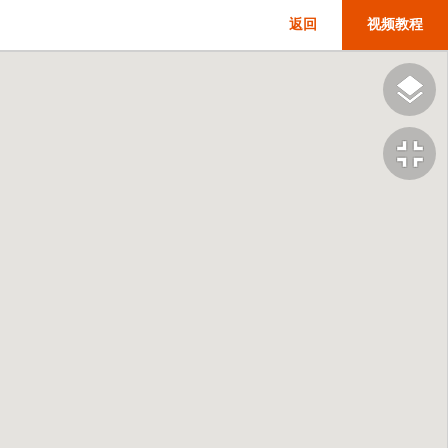
返回
视频教程
fullscreen_exit