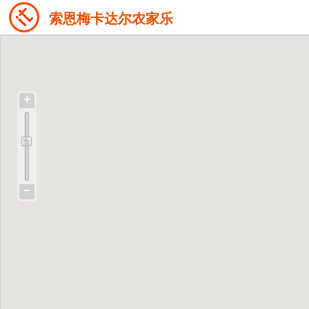
索恩梅卡达尔农家乐
+
−