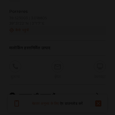
Porreres
39.523003 | 3.018805
39º31'22''N | 3º1'7''E
कैसे पहुंचें
मालोर्किन हस्तनिर्मित उत्पाद
बुलाना
ईमेल
वेबसाइट
समस्या की सूचना दें
बेहतर अनुभव के लिए
ऐप डाउनलोड करें