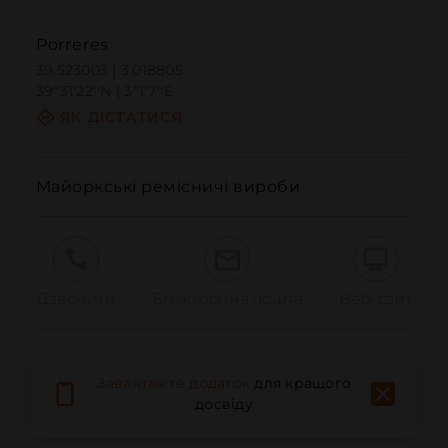
Porreres
39.523003 | 3.018805
39º31'22''N | 3º1'7''E
ЯК ДІСТАТИСЯ
Майоркські ремісничі вироби
Дзвонити
Електронна пошта
Веб-сайт
Повідомити про проблему
Завантажте додаток
для кращого
досвіду