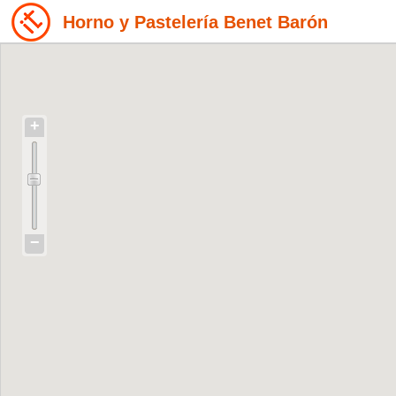
Horno y Pastelería Benet Barón
+
−