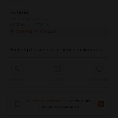
Porreres
39.511679 | 3.026355
39º30'42''N | 3º1'34''E
COMMENT Y ALLER
Four et pâtisserie de produits majorquins
Appeler
E-mail
Site Web
Signaler un problème
Téléchargez l'application
pour une
meilleure expérience