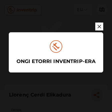
EU
ONGI ETORRI INVENTRIP-ERA
Llorenç Cerdí Elikadura
Denda