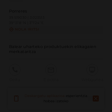
Porreres
39.519030 | 3.023513
39º31'8''N | 3º1'24''E
NOLA IRITSI
Balear uharteko produktuekin elikagaien 
merkataritza
Deitu
E-posta
Webgunea
Deskargatu aplikazioa
esperientzia
Eman arazoa
hobea izateko