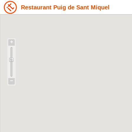
Restaurant Puig de Sant Miquel
+
−