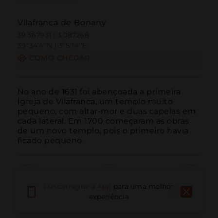
Vilafranca de Bonany
39.567931 | 3.087268
39º34'4''N | 3º5'14''E
COMO CHEGAR
No ano de 1631 foi abençoada a primeira 
Igreja de Vilafranca, um templo muito 
pequeno, com altar-mor e duas capelas em 
cada lateral. Em 1700 começaram as obras 
de um novo templo, pois o primeiro havia 
ficado pequeno.
Descarregue a App
para uma melhor
Ligar
E-mail
Site
experiência