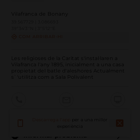
Vilafranca de Bonany
39.567729 | 3.086693
39º34'3''N | 3º5'12''E
COM ARRIBAR-HI
Les religioses de la Caritat s'instal·laren a 
Vilafranca l'any 1895, inicialment a una casa 
propietat del batle d'aleshores Actualment 
s`'utilitza com a Sala Polivalent
Trucar
Email
Lloc Web
Descarrega l'app
per a una millor
experiència
Informar problema