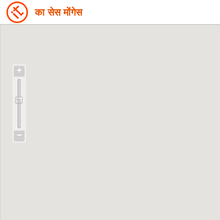
का सेस मोंगेस
+
−