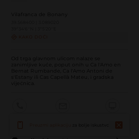
Vilafranca de Bonany
39.568400 | 3.089020
39º34'6''N | 3º5'20''E
KAKO DOĆI
Od trga glavnom ulicom nalaze se 
zanimljive kuće, poput onih u Ca l'Amo en 
Bernat Rumbande, Ca l'Amo Antoni de 
s'Estany ili Cas Capellà Mateu, i gradska 
vijećnica.
Pozvati
Email
Web stranica
Preuzmi aplikaciju
za bolje iskustvo