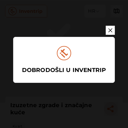
HR
DOBRODOŠLI U INVENTRIP
Izuzetne zgrade i značajne
kuće
Kvart