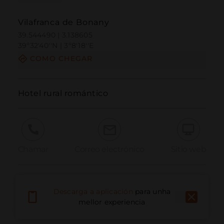
Vilafranca de Bonany
39.544490 | 3.138605
39º32'40''N | 3º8'18''E
COMO CHEGAR
Hotel rural romántico
Chamar
Correo electrónico
Sitio web
Informar dun problema
Descarga a aplicación
para unha
mellor experiencia