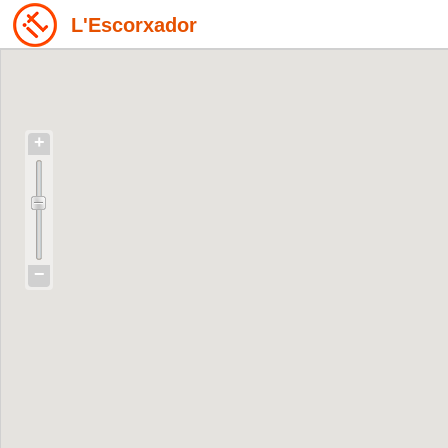
L'Escorxador
+
−