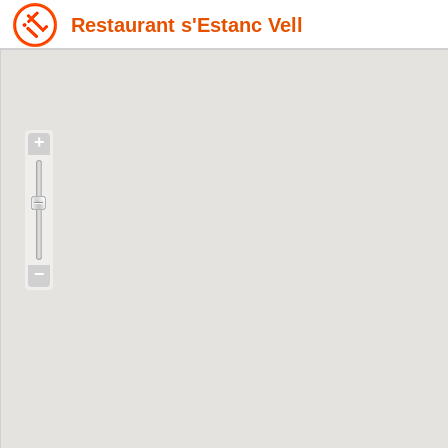
Restaurant s'Estanc Vell
+
−