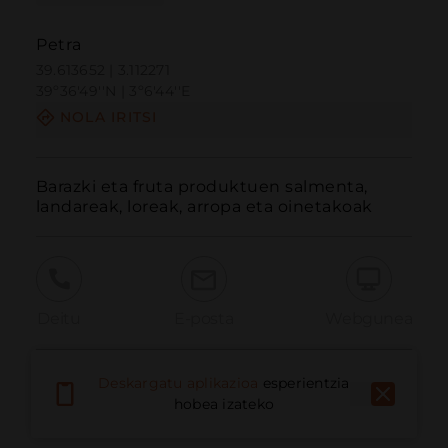
Petra
39.613652 | 3.112271
39º36'49''N | 3º6'44''E
NOLA IRITSI
Barazki eta fruta produktuen salmenta, 
landareak, loreak, arropa eta oinetakoak
Deitu
E-posta
Webgunea
Deskargatu aplikazioa
esperientzia
Eman arazoa
hobea izateko