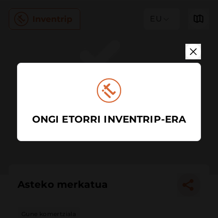
EU
ONGI ETORRI INVENTRIP-ERA
Asteko merkatua
Gune komertziala