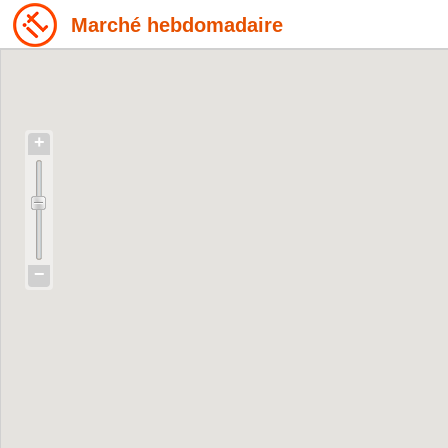
Marché hebdomadaire
+
−