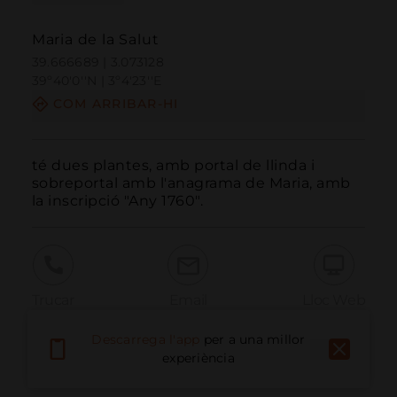
Maria de la Salut
39.666689 | 3.073128
39º40'0''N | 3º4'23''E
COM ARRIBAR-HI
té dues plantes, amb portal de llinda i 
sobreportal amb l'anagrama de Maria, amb 
la inscripció "Any 1760".
Trucar
Email
Lloc Web
Descarrega l'app
per a una millor
experiència
Informar problema