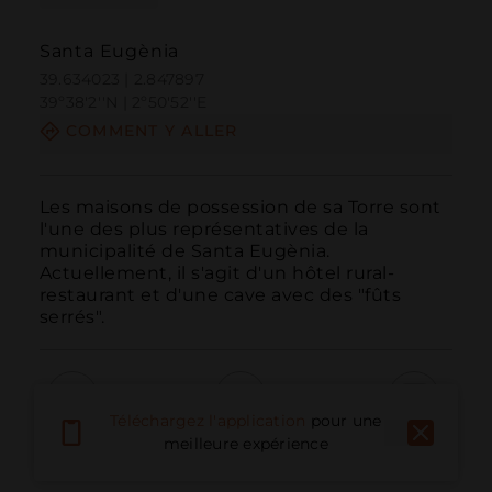
Santa Eugènia
39.634023 | 2.847897
39º38'2''N | 2º50'52''E
COMMENT Y ALLER
Les maisons de possession de sa Torre sont 
l'une des plus représentatives de la 
municipalité de Santa Eugènia. 
Actuellement, il s'agit d'un hôtel rural-
restaurant et d'une cave avec des "fûts 
serrés".
Téléchargez l'application
pour une
Appeler
E-mail
Site Web
meilleure expérience