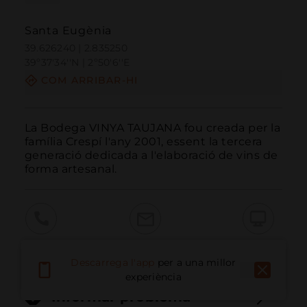
Santa Eugènia
39.626240 | 2.835250
39º37'34''N | 2º50'6''E
COM ARRIBAR-HI
La Bodega VINYA TAUJANA fou creada per la 
famí­lia Crespí­ l'any 2001, essent la tercera 
generació dedicada a l'elaboració de vins de 
forma artesanal.
Trucar
Email
Lloc Web
Descarrega l'app
per a una millor
experiència
Informar problema