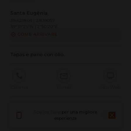
Santa Eugènia
39.623806 | 2.839057
39º37'25''N | 2º50'20''E
COME ARRIVARE
Tapas e pane con olio.
Chiama
E-mail
Sito Web
Segnala problema
Scarica l'app
per una migliore
esperienza