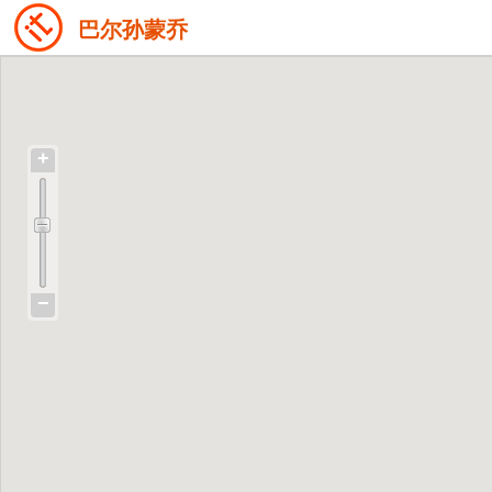
巴尔孙蒙乔
+
−