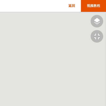
返回
视频教程
fullscreen_exit