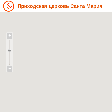
Приходская церковь Санта Мария
+
−