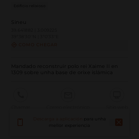
Edificio relixioso
Sineu
39.641882 | 3.009225
39º38'30''N | 3º0'33''E
COMO CHEGAR
Mandado reconstruir polo rei Xaime II en 
1309 sobre unha base de orixe islámica
Chamar
Correo electrónico
Sitio web
Descarga a aplicación
para unha
mellor experiencia
Informar dun problema