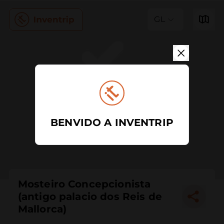
GL
BENVIDO A INVENTRIP
Mosteiro Concepcionista
(antigo palacio dos Reis de
Mallorca)