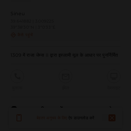
Sineu
39.641882 | 3.009225
39º38'30''N | 3º0'33''E
कैसे पहुंचें
1309 में राजा जेम्स II द्वारा इस्लामी मूल के आधार पर पुनर्निर्मित
बुलाना
ईमेल
वेबसाइट
समस्या की सूचना दें
बेहतर अनुभव के लिए
ऐप डाउनलोड करें