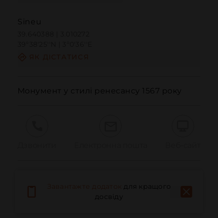
Sineu
39.640388 | 3.010272
39º38'25''N | 3º0'36''E
ЯК ДІСТАТИСЯ
Монумент у стилі ренесансу 1567 року
Дзвонити
Електронна пошта
Веб-сайт
Повідомити про проблему
Завантажте додаток
для кращого
досвіду