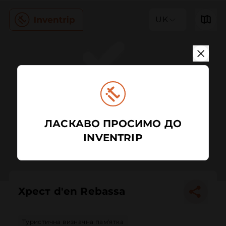
UK
ЛАСКАВО ПРОСИМО ДО
INVENTRIP
Хрест d'en Rebassa
Туристична визначна пам'ятка