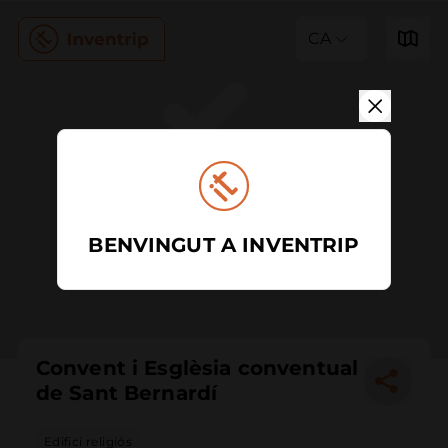
CA
BENVINGUT A INVENTRIP
Convent i Esglèsia conventual
de Sant Bernardí­
Edifici religiós