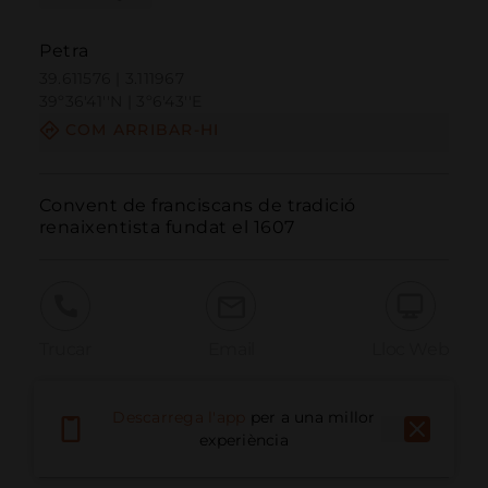
Petra
39.611576 | 3.111967
39º36'41''N | 3º6'43''E
COM ARRIBAR-HI
Convent de franciscans de tradició 
renaixentista fundat el 1607
Trucar
Email
Lloc Web
Descarrega l'app
per a una millor
Informar problema
experiència