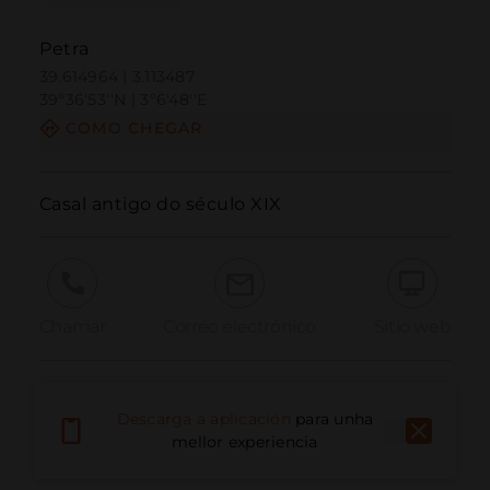
Petra
39.614964 | 3.113487
39º36'53''N | 3º6'48''E
COMO CHEGAR
Casal antigo do século XIX
Chamar
Correo electrónico
Sitio web
Informar dun problema
Descarga a aplicación
para unha
mellor experiencia