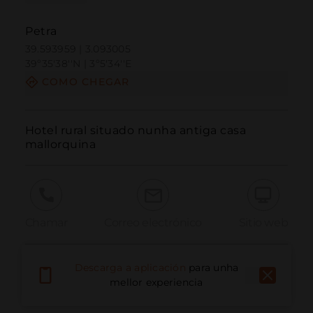
Petra
39.593959 | 3.093005
39º35'38''N | 3º5'34''E
COMO CHEGAR
Hotel rural situado nunha antiga casa 
mallorquina
Chamar
Correo electrónico
Sitio web
Descarga a aplicación
para unha
Informar dun problema
mellor experiencia