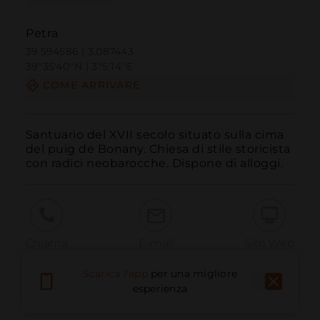
Petra
39.594586 | 3.087443
39º35'40''N | 3º5'14''E
COME ARRIVARE
Santuario del XVII secolo situato sulla cima 
del puig de Bonany. Chiesa di stile storicista 
con radici neobarocche. Dispone di alloggi.
Chiama
E-mail
Sito Web
Scarica l'app
per una migliore
esperienza
Segnala problema