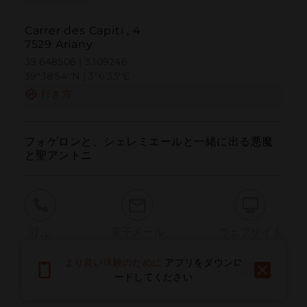
Carrer des Capití , 4
7529 Ariany
39.648506 | 3.109246
39º38'54''N | 3º6'33''E
行き方
フォゲロンと、シェレミエールと一緒に出る悪魔
と聖アントニ
呼ぶ
電子メール
ウェブサイト
より良い体験のために
アプリをダウンロ
ードしてください
問題を報告する