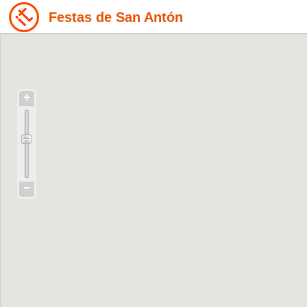
Festas de San Antón
+
−