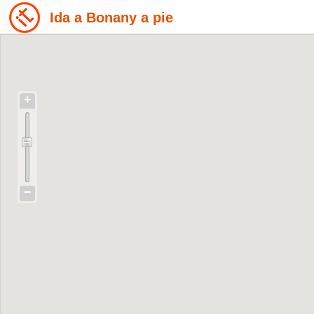
Ida a Bonany a pie
+
−