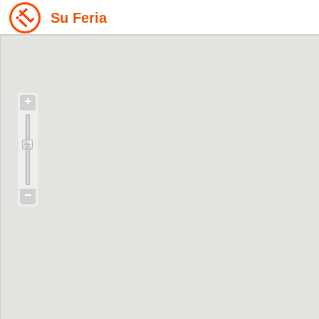
Su Feria
+
−