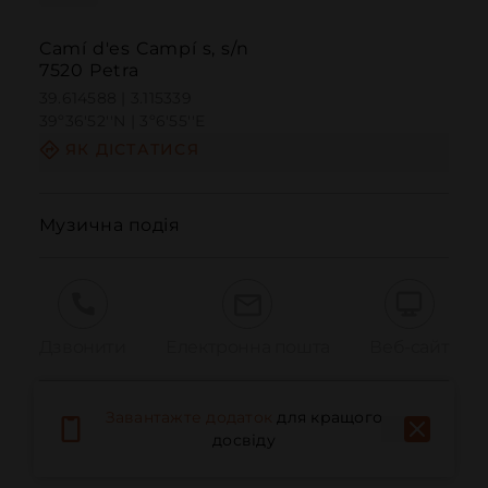
Camí­ d'es Campí s, s/n
7520 Petra
39.614588 | 3.115339
39º36'52''N | 3º6'55''E
ЯК ДІСТАТИСЯ
Музична подія
Дзвонити
Електронна пошта
Веб-сайт
Завантажте додаток
для кращого
Повідомити про проблему
досвіду