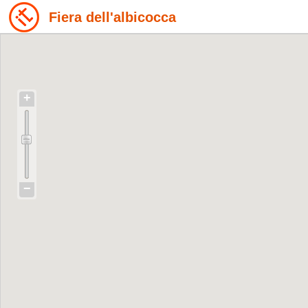
Fiera dell'albicocca
+
−