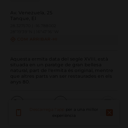
Av. Venezuela, 25
Tanque, El
28.327570 | -16.788002
28º19'39''N | 16º47'16''W
COM ARRIBAR-HI
Aquesta ermita data del segle XVIII, està 
situada en un paratge de gran bellesa 
natural, part de l'ermita és original, mentre 
que altres parts van ser restaurades en els 
anys 80.
Descarrega l'app
per a una millor
Trucar
Email
Lloc Web
experiència