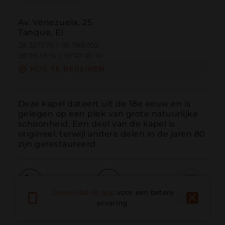
Av. Venezuela, 25
Tanque, El
28.327570 | -16.788002
28º19'39''N | 16º47'16''W
HOE TE BEREIKEN
Deze kapel dateert uit de 18e eeuw en is 
gelegen op een plek van grote natuurlijke 
schoonheid. Een deel van de kapel is 
origineel, terwijl andere delen in de jaren 80 
zijn gerestaureerd.
Download de app
voor een betere
Bellen
E-mail
Website
ervaring